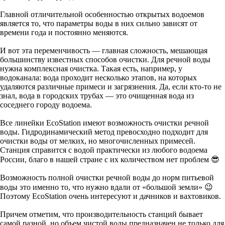
Главной отличительной особенностью открытых водоемов
является то, что параметры воды в них сильно зависят от
времени года и постоянно меняются.
И вот эта переменчивость — главная сложность, мешающая
большинству известных способов очистки. Для речной воды
нужна комплексная очистка. Такая есть, например, у
водоканала: вода проходит несколько этапов, на которых
удаляются различные примеси и загрязнения. Да, если кто-то не
знал, вода в городских трубах — это очищенная вода из
соседнего городу водоема.
Все линейки EcoStation имеют возможность очистки речной
воды. Гидродинамический метод превосходно подходит для
очистки воды от мелких, но многочисленных примесей.
Станция справится с водой практически из любого водоема
России, благо в нашей стране с их количеством нет проблем 😎
Возможность полной очистки речной воды до норм питьевой
воды это именно то, что нужно вдали от «большой земли» 😉
Поэтому EcoStation очень интересуют и дачников и вахтовиков.
Причем отметим, что производительность станций бывает
самой разной, но объем чистой воды предназначен не только для