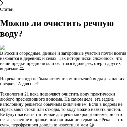
Статьи
Можно ли очистить речную
воду?
В России огородные, дачные и загородные участки почти всегда
находятся в деревнях и селах. Так исторически сложилось, что
наши предки предпочитали селиться вдоль рек, озер и других
водоемов 🌅
Но река никогда не была источником питьевой воды для наших
предков. А для нас?
Технологии 21 века позволяют очистить воду практически
любого пресноводного водоема. На самом деле, эта задача
наполовину решается обычным кипячением. Если в водоем не
сбрасывают стоки или отходы, то воду можно назвать чистой.
Ее будут населять типичные для реки микроорганизмы, но это
не загрязнение в привычном понимании термина. «Река — это
суп», перефразируя довольно известным мем 😉