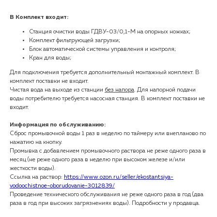
В Комплект входит:
Станция очистки воды ГДВУ-03/0,1-М на опорных ножках;
Комплект фильтрующей загрузки;
Блок автоматической системы управления и контроля;
Кран для воды;
Для подключения требуется дополнительный монтажный комплект. В
комплект поставки не входит.
Чистая вода на выходе из станции
без напора
. Для напорной подачи
воды потребителю требуется насосная станция. В комплект поставки не
входит.
Информация по обслуживанию:
Сброс промывочной воды 1 раз в неделю по таймеру или внепланово по
нажатию на кнопку.
Промывка с добавлением промывочного раствора не реже одного раза в
месяц (не реже одного раза в неделю при высоком железе и/или
жесткости воды).
Ссылка на раствор:
https://www.ozon.ru/seller/ekostantsiya-
vodoochistnoe-oborudovanie-3012839/
Проведение технического обслуживания не реже одного раза в год (два
раза в год при высоких загрязнениях воды). Подробности у продавца.