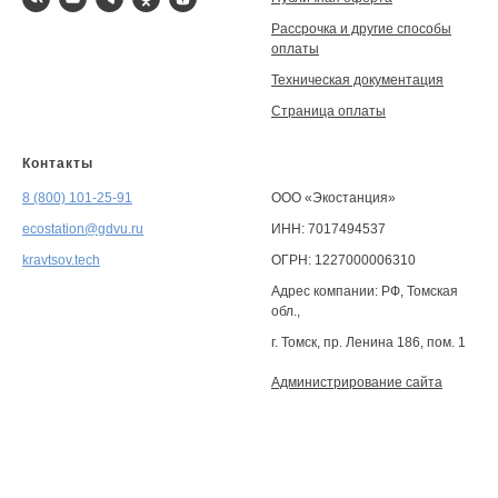
Рассрочка и другие способы
оплаты
Техническая документация
Страница оплаты
Контакты
ㅤ
8 (800) 101-25-91
ООО «Экостанция»
ecostation@gdvu.ru
ИНН: 7017494537
kravtsov.tech
ОГРН: 1227000006310
Адрес компании: РФ, Томская
обл.,
г. Томск, пр. Ленина 186, пом. 1
Администрирование сайта